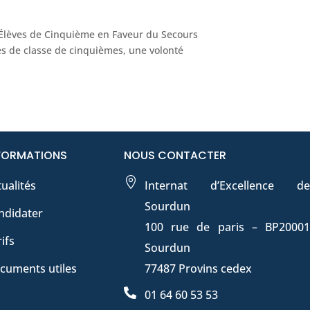
s Élèves de Cinquième en Faveur du Secours
les de classe de cinquièmes, une volonté
FORMATIONS
NOUS CONTACTER

ualités
Internat d’Excellence de
Sourdun
ndidater
100 rue de paris – BP20001
ifs
Sourdun
cuments utiles
77487 Provins cedex

01 64 60 53 53