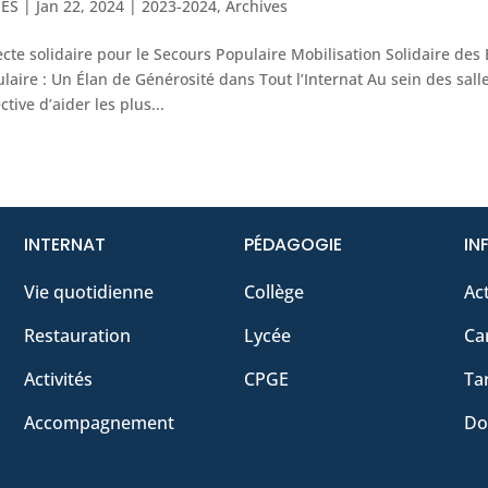
IES
|
Jan 22, 2024
|
2023-2024
,
Archives
ecte solidaire pour le Secours Populaire Mobilisation Solidaire de
laire : Un Élan de Générosité dans Tout l’Internat Au sein des sal
ective d’aider les plus...
INTERNAT
PÉDAGOGIE
IN
Vie quotidienne
Collège
Act
Restauration
Lycée
Ca
Activités
CPGE
Tar
Accompagnement
Do