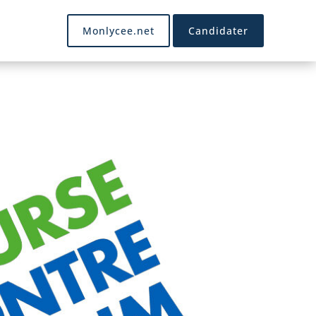
Monlycee.net
Candidater