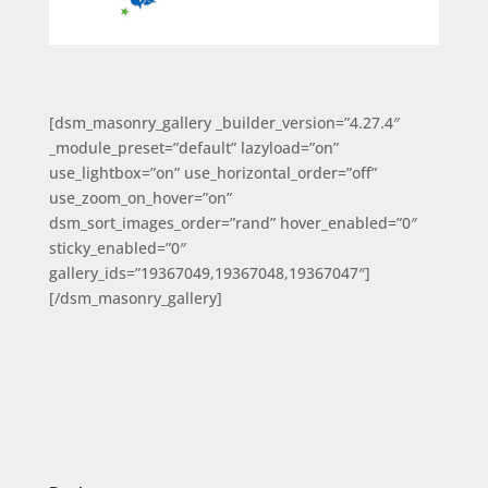
[dsm_masonry_gallery _builder_version=”4.27.4″
_module_preset=”default” lazyload=”on”
use_lightbox=”on” use_horizontal_order=”off”
use_zoom_on_hover=”on”
dsm_sort_images_order=”rand” hover_enabled=”0″
sticky_enabled=”0″
gallery_ids=”19367049,19367048,19367047″]
[/dsm_masonry_gallery]