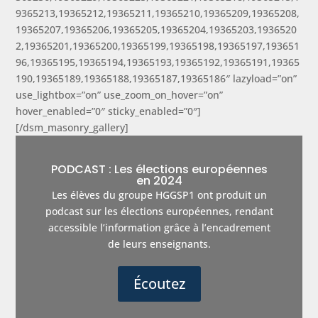
9365213,19365212,19365211,19365210,19365209,19365208,
19365207,19365206,19365205,19365204,19365203,1936520
2,19365201,19365200,19365199,19365198,19365197,193651
96,19365195,19365194,19365193,19365192,19365191,19365
190,19365189,19365188,19365187,19365186″ lazyload=”on”
use_lightbox=”on” use_zoom_on_hover=”on”
hover_enabled=”0″ sticky_enabled=”0″]
[/dsm_masonry_gallery]
PODCAST : Les élections européennes
en 2024
Les élèves du groupe HGGSP1 ont produit un
podcast sur les élections européennes, rendant
accessible l’information grâce à l’encadrement
de leurs enseignants.
Écoutez