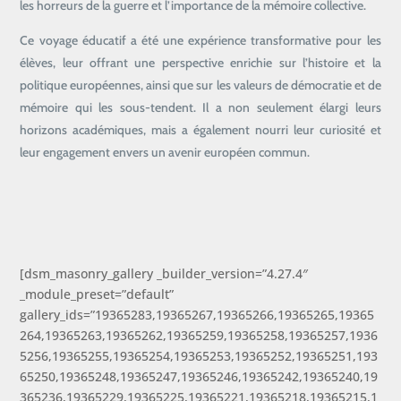
les horreurs de la guerre et l’importance de la mémoire collective.
Ce voyage éducatif a été une expérience transformative pour les
élèves, leur offrant une perspective enrichie sur l’histoire et la
politique européennes, ainsi que sur les valeurs de démocratie et de
mémoire qui les sous-tendent. Il a non seulement élargi leurs
horizons académiques, mais a également nourri leur curiosité et
leur engagement envers un avenir européen commun.
[dsm_masonry_gallery _builder_version=”4.27.4″
_module_preset=”default”
gallery_ids=”19365283,19365267,19365266,19365265,19365
264,19365263,19365262,19365259,19365258,19365257,1936
5256,19365255,19365254,19365253,19365252,19365251,193
65250,19365248,19365247,19365246,19365242,19365240,19
365236,19365229,19365225,19365221,19365218,19365215,1