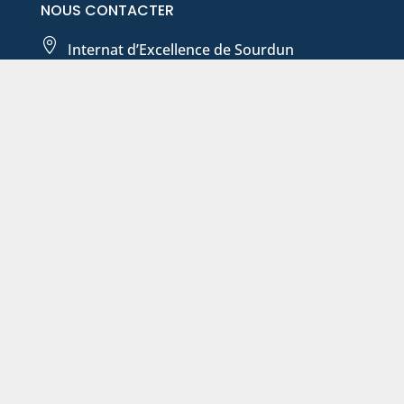
NOUS CONTACTER

Internat d’Excellence de Sourdun
100 rue de paris – BP20001 Sourdun
77487 Provins cedex

01 64 60 53 53

contact@internat-sourdun.fr
© Internat d’Excellence de Sourdun – Tous droits réservés