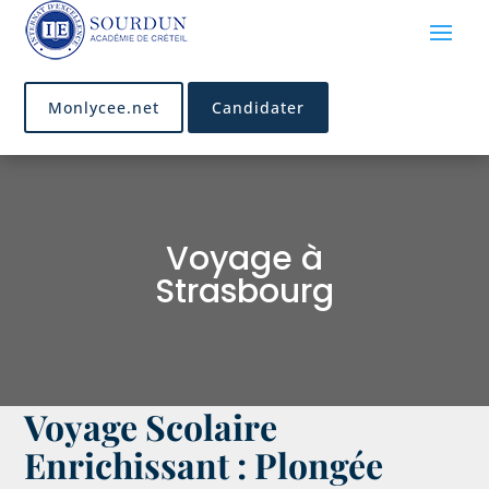
Monlycee.net
Candidater
Voyage à
Strasbourg
Voyage Scolaire
Enrichissant : Plongée