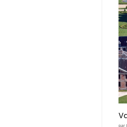
Va
par