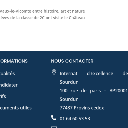
Vaux-le-Vicomte entre histoire, art et nature
èves de la classe de 2C ont visité le Château
FORMATIONS
NOUS CONTACTER

ualités
Internat d’Excellence de
Sourdun
ndidater
100 rue de paris – BP20001
ifs
Sourdun
cuments utiles
77487 Provins cedex

01 64 60 53 53