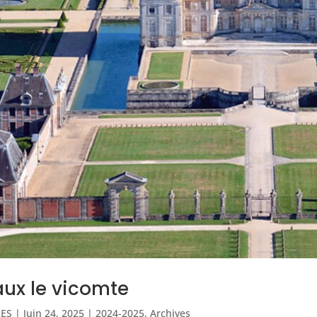
ux le vicomte
IES
|
Juin 24, 2025
|
2024-2025
,
Archives