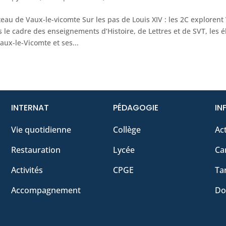
eau de Vaux-le-vicomte Sur les pas de Louis XIV : les 2C explorent 
 le cadre des enseignements d’Histoire, de Lettres et de SVT, les él
aux-le-Vicomte et ses...
INTERNAT
PÉDAGOGIE
IN
Vie quotidienne
Collège
Act
Restauration
Lycée
Ca
Activités
CPGE
Tar
Accompagnement
Do