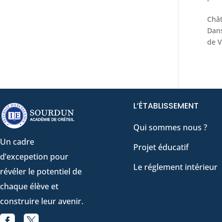
Chât
Dans
de V
L’ÉTABLISSEMENT
Qui sommes nous ?
Un cadre
Projet éducatif
d’excepetion pour
Le réglement intérieur
révéler le potentiel de
chaque élève et
construire leur avenir.


Facebook
X