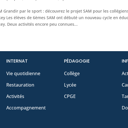
M Grandir par le sport : découvrez le projet SAM pour les collégie
ey Les élèves de 6èmes SAM ont débuté un nouveau cycle en éduc
ey. Deux activités encore peu connues...
INTERNAT
PÉDAGOGIE
IN
Vie quotidienne
Collège
Act
Restauration
Lycée
Ca
Activités
CPGE
Tar
Accompagnement
Do