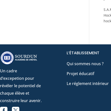
S.A.
Hock
hock
L’ÉTABLISSEMENT
Qui sommes nous ?
Un cadre
Projet éducatif
d’excepetion pour
Le réglement intérieur
révéler le potentiel de
chaque élève et
construire leur avenir.


Facebook
X