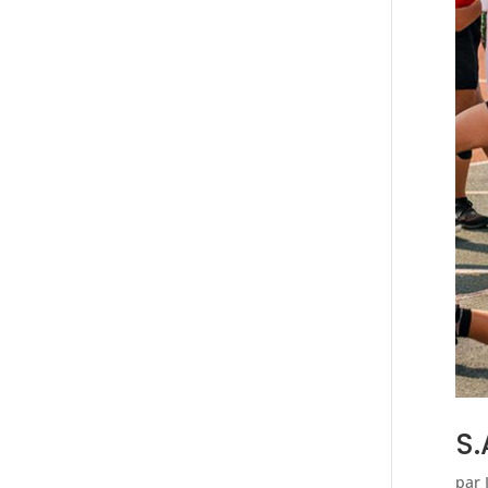
S.
par