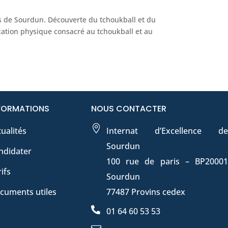
ns de Sourdun. Découverte du tchoukball et du
ation physique consacré au tchoukball et au
FORMATIONS
NOUS CONTACTER

ualités
Internat d’Excellence de
Sourdun
ndidater
100 rue de paris – BP20001
ifs
Sourdun
cuments utiles
77487 Provins cedex

01 64 60 53 53