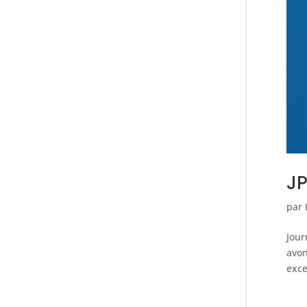
J
par
Jour
avon
exce