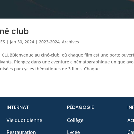
né club
IES
|
Jan 30, 2024
|
2023-2024
,
Archives
 CLUBBienvenue au ciné-club, où chaque film est une porte ouve
ivants. Plongez dans une aventure cinématographique unique avec
nisées par cycles thématiques de 3 films. Chaque...
INTERNAT
PÉDAGOGIE
IN
Vie quotidienne
Collège
Act
Restauration
Lycée
Ca