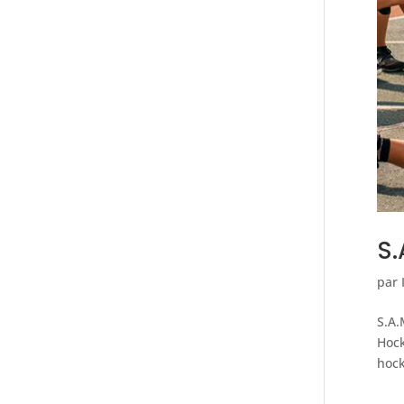
S.
par
S.A.
Hock
hock