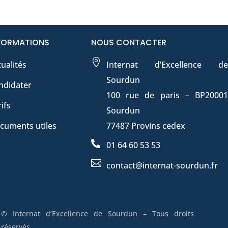
FORMATIONS
NOUS CONTACTER

ualités
Internat d’Excellence de
Sourdun
ndidater
100 rue de paris – BP20001
ifs
Sourdun
cuments utiles
77487 Provins cedex

01 64 60 53 53

contact@internat-sourdun.fr
© Internat d’Excellence de Sourdun – Tous droits
réservés