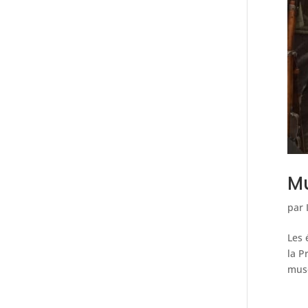
Mu
par
Les 
la P
musé