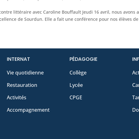
ontre littéraire avec Caroline Bouffault Jeudi 16 avril, nous avons ac
cellence de Sourdun. Elle a fait une conférence pour nos élèves de l
INTERNAT
PÉDAGOGIE
IN
Vie quotidienne
Collège
Act
Restauration
Lycée
Ca
Activités
CPGE
Tar
Accompagnement
Do