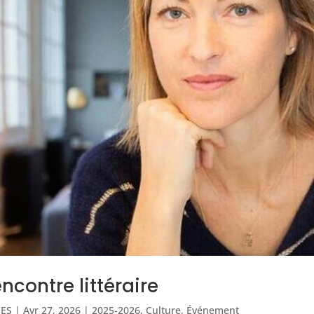
ncontre littéraire
IES
|
Avr 27, 2026
|
2025-2026
,
Culture
,
Événement