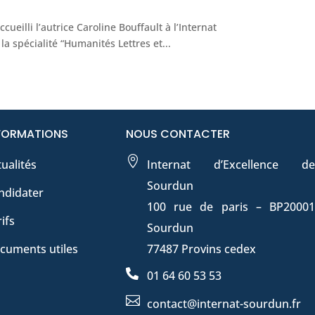
cueilli l’autrice Caroline Bouffault à l’Internat
a spécialité “Humanités Lettres et...
FORMATIONS
NOUS CONTACTER

ualités
Internat d’Excellence de
Sourdun
ndidater
100 rue de paris – BP20001
ifs
Sourdun
cuments utiles
77487 Provins cedex

01 64 60 53 53

contact@internat-sourdun.fr