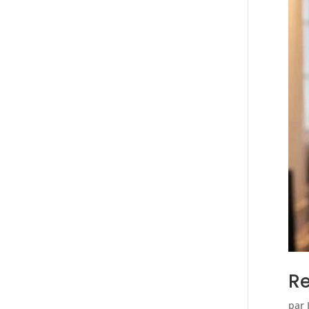
Re
par