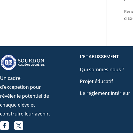
Renc
d’Ex
L’ÉTABLISSEMENT
Qui sommes nous ?
Un cadre
Projet éducatif
d’excepetion pour
Le réglement intérieur
révéler le potentiel de
chaque élève et
construire leur avenir.


Facebook
X