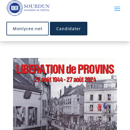
Monlycee.net
Candidater